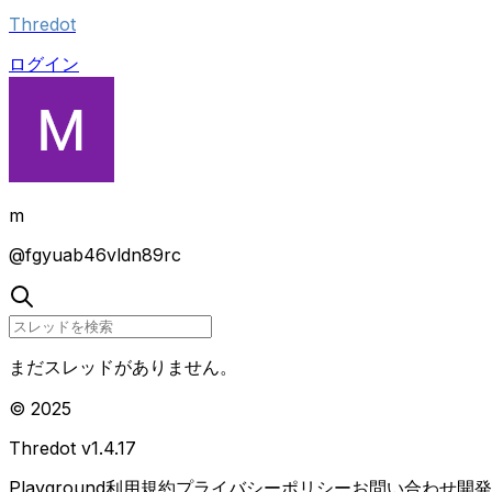
Thredot
ログイン
m
@
fgyuab46vldn89rc
まだスレッドがありません。
© 2025
Thredot v
1.4.17
Playground
利用規約
プライバシーポリシー
お問い合わせ
開発