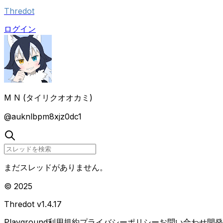
Thredot
ログイン
M N (タイリクオオカミ)
@
auknlbpm8xjz0dc1
まだスレッドがありません。
© 2025
Thredot v
1.4.17
Playground
利用規約
プライバシーポリシー
お問い合わせ
開発