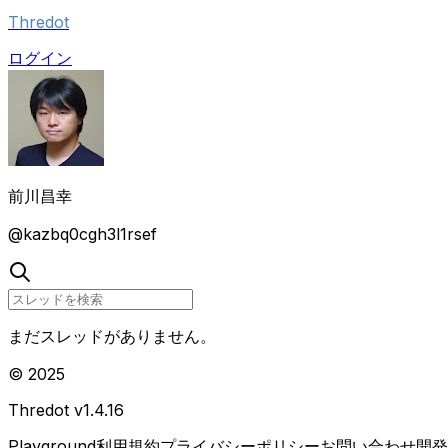
Thredot
ログイン
前川昌幸
@
kazbq0cgh3l1rsef
まだスレッドがありません。
© 2025
Thredot v
1.4.16
Playground
利用規約
プライバシーポリシー
お問い合わせ
開発