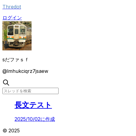
Thredot
ログイン
sだファｓｆ
@
lmhukciqrz7jsaew
長文テスト
2025/10/02
に作成
© 2025