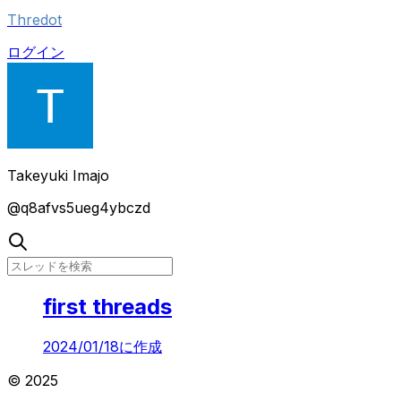
Thredot
ログイン
Takeyuki Imajo
@
q8afvs5ueg4ybczd
first threads
2024/01/18
に作成
© 2025